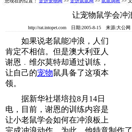
您现在的位置：
走进宠物网
>>
走进鼠鼠网
>>
鼠鼠调教
>> 
让宠物鼠学会冲
http://rat.intopet.com 日期:2005-8-15 来
如果说老鼠能冲浪，人们
肯定不相信。但是澳大利亚人
谢恩﹒维尔莫特却通过训练，
让自己的
宠物
鼠具备了这项本
领。
据新华社堪培拉8月14日
电，目前，谢恩的训练内容是
让小老鼠学会如何在冲浪板上
完成冲浪动作。为此，他特意制作