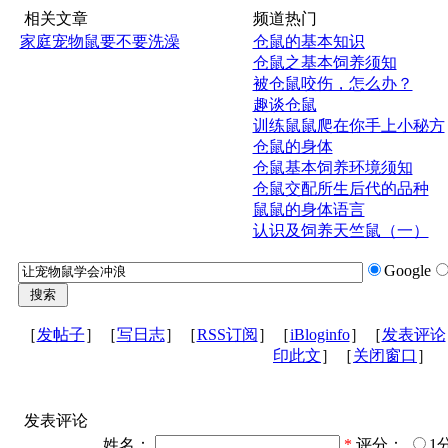
相关文章
频道热门
家庭宠物鼠要不要洗澡
仓鼠的基本知识
仓鼠之基本饲养须知
被仓鼠咬伤，怎么办？
趣谈仓鼠
训练鼠鼠爬在你手上小秘方
仓鼠的身体
仓鼠基本饲养环境须知
仓鼠交配所生后代的品种
鼠鼠的身体语言
认识及饲养天竺鼠（一）
Google
［
发帖子
］［
写日志
］［
RSS订阅
］［
iBloginfo
］［
发表评论
印此文
］［
关闭窗口
］
发表评论
姓名：
*
评分：
1