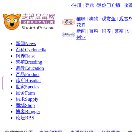
·
注册
|
登录
·
迷你门户版
|
收藏
猫咪
|
狗狗
|
观赏鱼
|
观赏
花卉
新闻
|
百科
|
饲养
|
繁殖
|
训
创业
新闻
News
百科
Cyclopedia
饲养
Raise
繁殖
Breeding
调教
Education
产品
Product
诊所
Hospital
世家
Species
鼠舍
Farm
供求
Supply
商城
Shop
博客
Blogger
论坛
BBS