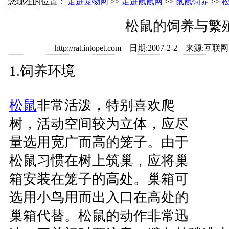
您现在的位置：
走进宠物网
>>
走进鼠鼠网
>>
鼠鼠饲养
>>
松鼠的饲养与繁
http://rat.intopet.com 日期:2007-2-2 来
1.饲养环境
松鼠
非常活泼，特别喜欢爬
树，活动空间较为立体，应尽
量选用宽广而高的笼子。由于
松鼠习惯在树上筑巢，应将巢
箱安装在笼子的高处。巢箱可
选用小鸟用而出入口在高处的
巢箱代替。松鼠的动作非常迅