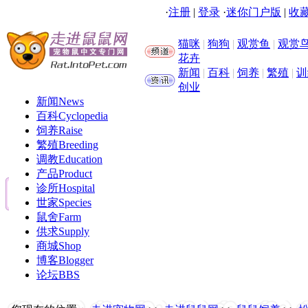
·
注册
|
登录
·
迷你门户版
|
收藏
猫咪
|
狗狗
|
观赏鱼
|
观赏
花卉
新闻
|
百科
|
饲养
|
繁殖
|
训
创业
新闻
News
百科
Cyclopedia
饲养
Raise
繁殖
Breeding
调教
Education
产品
Product
诊所
Hospital
世家
Species
鼠舍
Farm
供求
Supply
商城
Shop
博客
Blogger
论坛
BBS