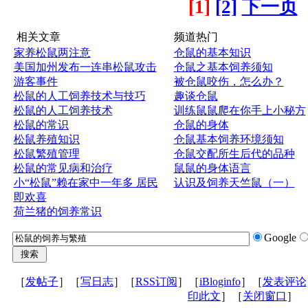
[1]
[2]
下一页
相关文章
频道热门
家养松鼠两注意
仓鼠的基本知识
美国加州发布一连串松鼠攻击
仓鼠之基本饲养须知
游客事件
被仓鼠咬伤，怎么办？
松鼠的人工饲养技术与技巧
趣谈仓鼠
松鼠的人工饲养技术
训练鼠鼠爬在你手上小秘方
松鼠的常识
仓鼠的身体
松鼠养殖知识
仓鼠基本饲养环境须知
松鼠繁殖管理
仓鼠交配所生后代的品种
松鼠的常见病和治疗
鼠鼠的身体语言
小“松鼠”赖在家中一年多 居民
认识及饲养天竺鼠（一）
即欢喜
荷兰猪的饲养常识
Google
［
发帖子
］［
写日志
］［
RSS订阅
］［
iBloginfo
］［
发表评论
印此文
］［
关闭窗口
］