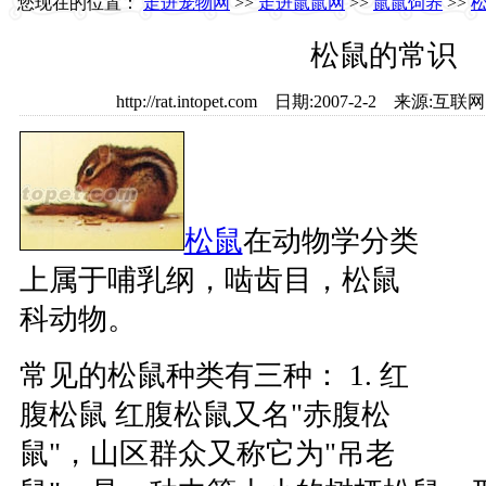
您现在的位置：
走进宠物网
>>
走进鼠鼠网
>>
鼠鼠饲养
>>
松鼠的常识
http://rat.intopet.com 日期:2007-2-2 来
松鼠
在动物学分类
上属于哺乳纲，啮齿目，松鼠
科动物。
常见的松鼠种类有三种： 1. 红
腹松鼠 红腹松鼠又名"赤腹松
鼠"，山区群众又称它为"吊老