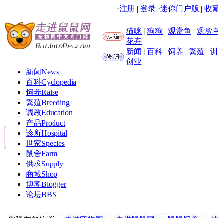
·
注册
|
登录
·
迷你门户版
|
收藏
猫咪
|
狗狗
|
观赏鱼
|
观赏
花卉
新闻
|
百科
|
饲养
|
繁殖
|
训
创业
新闻
News
百科
Cyclopedia
饲养
Raise
繁殖
Breeding
调教
Education
产品
Product
诊所
Hospital
世家
Species
鼠舍
Farm
供求
Supply
商城
Shop
博客
Blogger
论坛
BBS