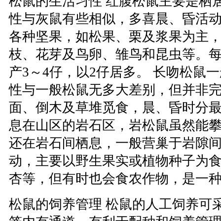
松鼠的生活习性 红腹松鼠主要是栖
性与灰鼠有些相似，多喜晨、昏活
各种坚果，如松果、栗及浆果为主
枝、花芽及鸟卵、雏鸟和昆虫等。每
产3～4仔，以2仔居多。 长吻松鼠
性与一般松鼠无多大差别，但并非
面、倒木及草堆觅食，晨、昏时分最
息在山区的岩石区，岩松鼠虽然能
还在岩石间栖息，一般营巢于岩隙
动，主要以野生果实或植物种子为
杏等，但有时也会食农作物，是一
松鼠的饲养管理 松鼠的人工饲养可