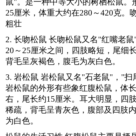
鼠"。是一种中等大小的树栖松鼠。
25厘米，体重大约在280～420克
粗壮
2. 长吻松鼠 长吻松鼠又名"红嘴老
20～25厘米之间，四肢略短，尾细
背毛呈灰褐色，腹毛为灰白色。
3. 岩松鼠 岩松鼠又名"石老鼠"，"
岩松鼠的外形有些象红腹松鼠，体长约
右，尾长约15厘米。耳大明显，四
稀疏，背毛呈青灰色，腹部及四肢
为白色。