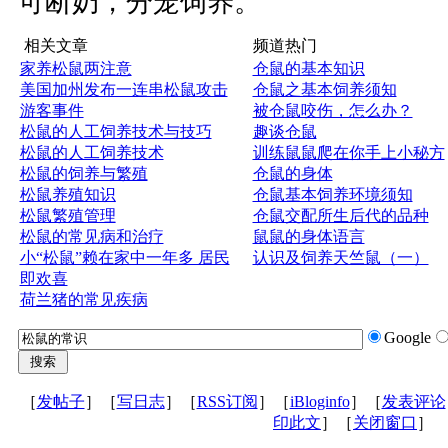
可断奶，分笼饲养。
相关文章
频道热门
家养松鼠两注意
仓鼠的基本知识
美国加州发布一连串松鼠攻击
仓鼠之基本饲养须知
游客事件
被仓鼠咬伤，怎么办？
松鼠的人工饲养技术与技巧
趣谈仓鼠
松鼠的人工饲养技术
训练鼠鼠爬在你手上小秘方
松鼠的饲养与繁殖
仓鼠的身体
松鼠养殖知识
仓鼠基本饲养环境须知
松鼠繁殖管理
仓鼠交配所生后代的品种
松鼠的常见病和治疗
鼠鼠的身体语言
小“松鼠”赖在家中一年多 居民
认识及饲养天竺鼠（一）
即欢喜
荷兰猪的常见疾病
Google
［
发帖子
］［
写日志
］［
RSS订阅
］［
iBloginfo
］［
发表评论
印此文
］［
关闭窗口
］