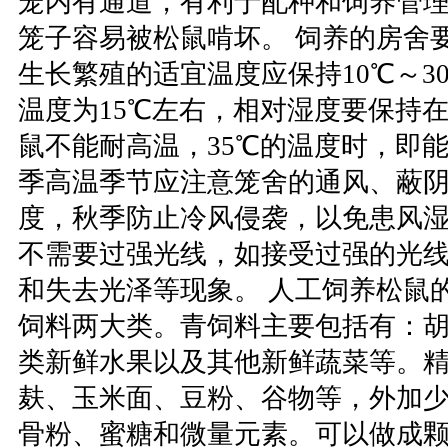
笼内有通道，有利于配种和饲养管
笼子容易被松鼠啃坏。 饲养的房舍
生长繁殖的适宜温度应保持10℃～3
温度为15℃左右，相对湿度要保持在4
鼠不能耐高温，35℃的温度时，即
季高温季节应注意笼舍的通风、蔽
度，秋季防止冷风侵袭，以免患风
不需要过强光线，如接受过强的光
和失去光泽等现象。 人工饲养松鼠
饲料两大类。青饲料主要包括有：
类新鲜水果以及其他新鲜蔬菜等。
麸、玉米面、豆粉、谷物等，外加
骨粉、蜜糖和微量元素。可以做成