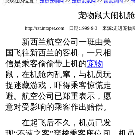
您现在的位置：
走进宠物网
>>
走进鼠鼠网
>>
鼠鼠新闻
>>
宠物鼠大闹机舱
http://rat.intopet.com 日期:1999-9-3 来源
新西兰航空公司一班由美
国飞往新西兰的客机，一只相
信是乘客偷偷带上机的
宠物
鼠，在机舱内乱窜，与机员玩
捉迷藏游戏，吓得乘客惊慌走
避。航空公司已郑重表示，愿
意对受影响的乘客作出赔偿。
在起飞后不久，机员已发
现“不速之客”穿梭乘客座位间，机