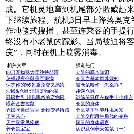
成。它机灵地窜到机尾部分匿藏起
下继续旅程。航机3日早上降落奥克
作地毯式搜捕，甚至连乘客的手提
终没有小老鼠的踪影。当局被迫将客
疫”，同时在机上喷雾消毒。
相关文章
频道热门
80只宠物鼠大闹沙特航班
仓鼠的基本知识
怎样观察仓鼠是否得病
仓鼠之基本饲养须知
保护你的宠物 避免交叉感染
被仓鼠咬伤，怎么办？
沙鼠&仓鼠/清洁宠物的家
趣谈仓鼠
鼠鼠世界 超凡脱俗的宠物鼠
训练鼠鼠爬在你手上小秘方
喂养金吉拉鼠
仓鼠的身体
仓鼠吃自己宝宝 宠物变异给孩
仓鼠基本饲养环境须知
子带来心
仓鼠交配所生后代的品种
天竺鼠常见疾病
鼠鼠的身体语言
养仓鼠宝宝
认识及饲养天竺鼠（一）