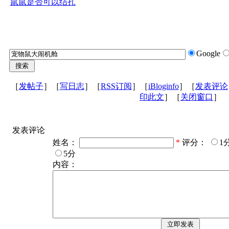
鼠鼠是否可以结扎
Google
［
发帖子
］［
写日志
］［
RSS订阅
］［
iBloginfo
］［
发表评论
印此文
］［
关闭窗口
］
发表评论
姓名：
*
评分：
1
5分
内容：