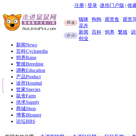
·
注册
|
登录
·
迷你门户版
|
收藏
猫咪
|
狗狗
|
观赏鱼
|
观赏
花卉
新闻
|
百科
|
饲养
|
繁殖
|
训
创业
新闻
News
百科
Cyclopedia
饲养
Raise
繁殖
Breeding
调教
Education
产品
Product
诊所
Hospital
世家
Species
鼠舍
Farm
供求
Supply
商城
Shop
博客
Blogger
论坛
BBS