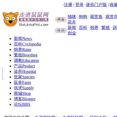
·
注册
|
登录
·
迷你门户版
|
收藏
猫咪
|
狗狗
|
观赏鱼
|
观赏
花卉
新闻
|
百科
|
饲养
|
繁殖
|
训
创业
新闻
News
百科
Cyclopedia
饲养
Raise
繁殖
Breeding
调教
Education
产品
Product
诊所
Hospital
世家
Species
鼠舍
Farm
供求
Supply
商城
Shop
博客
Blogger
论坛
BBS