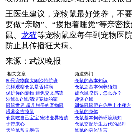
王医生建议，宠物鼠最好笼养，不
要做“亲吻”、“搂抱着睡觉”等亲密
鼠、
龙猫
等宠物鼠应每年到宠物医
防止其传播狂犬病。
来源：武汉晚报
相关文章
频道热门
80只宠物鼠大闹沙特航班
仓鼠的基本知识
怎样观察仓鼠是否得病
仓鼠之基本饲养须知
保护你的宠物 避免交叉感染
被仓鼠咬伤，怎么办？
沙鼠&仓鼠/清洁宠物的家
趣谈仓鼠
鼠鼠世界 超凡脱俗的宠物鼠
训练鼠鼠爬在你手上小秘方
喂养金吉拉鼠
仓鼠的身体
仓鼠吃自己宝宝 宠物变异给孩
仓鼠基本饲养环境须知
子带来心
仓鼠交配所生后代的品种
天竺鼠常见疾病
鼠鼠的身体语言