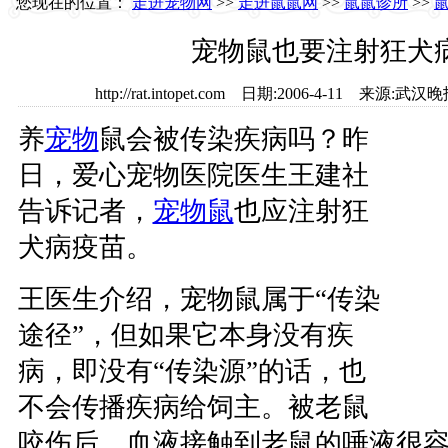
您现在的位置：
走进宠物网
>>
走进鼠鼠网
>>
鼠鼠诊所
>>
宠物鼠也要注射狂犬
http://rat.intopet.com 日期:2006-4-11 来
养
宠物
鼠会被传染疾病吗？昨
日，爱心宠物医院医生王建社
告诉记者，
宠物鼠
也应注射狂
犬病疫苗。
王医生介绍，宠物鼠属于“传染
途径”，但如果它本身没有疾
病，即没有“传染源”的话，也
不会传播疾病给饲主。被老鼠
咬伤后，血液接触到老鼠的唾液很