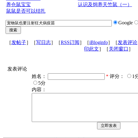
养仓鼠宝宝
认识及饲养天竺鼠（一）
鼠鼠是否可以结扎
Google
［
发帖子
］［
写日志
］［
RSS订阅
］［
iBloginfo
］［
发表评论
印此文
］［
关闭窗口
］
发表评论
姓名：
*
评分：
1
5分
内容：