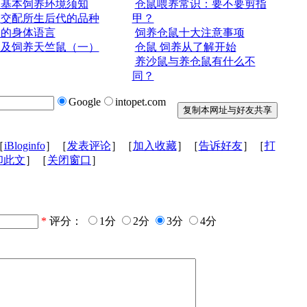
鼠基本饲养环境须知
仓鼠喂养常识：要不要剪指
鼠交配所生后代的品种
甲？
鼠的身体语言
饲养仓鼠十大注意事项
识及饲养天竺鼠（一）
仓鼠 饲养从了解开始
养沙鼠与养仓鼠有什么不
同？
Google
intopet.com
［
iBloginfo
］［
发表评论
］［
加入收藏
］［
告诉好友
］［
打
印此文
］［
关闭窗口
］
*
评分：
1分
2分
3分
4分