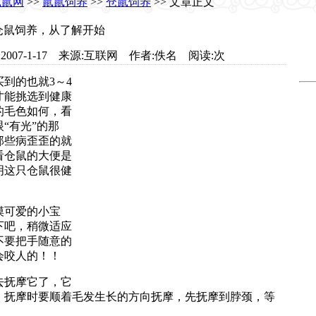
鼠鼠网
>>
鼠鼠饲养
>>
仓鼠饲养
>> 文章正文
仓鼠饲养，从了解开始
com 日期:2007-1-17 来源:互联网 作者:佚名 阅读:
次
到的也就3～4
才能挑选到健康
的毛色如何，看
“有光”的那
那些病歪歪的就
看仓鼠的大便是
明这只仓鼠很健
可爱的小宝
下吧，稍微适应
不要把手随意的
会咬人的！！
抚摩它了，它
，抚摩时要顺着毛发生长的方向抚摩，先抚摩到脖颈，等