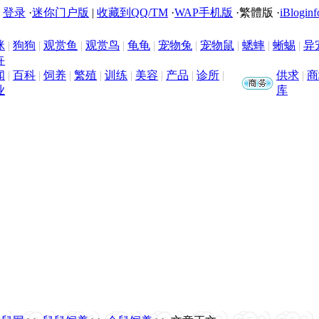
|
登录
·
迷你门户版
|
收藏到QQ/TM
·
WAP手机版
·
繁體版
·
iBloginf
咪
|
狗狗
|
观赏鱼
|
观赏鸟
|
龟龟
|
宠物兔
|
宠物鼠
|
蟋蟀
|
蜥蜴
|
异
卉
闻
|
百科
|
饲养
|
繁殖
|
训练
|
美容
|
产品
|
诊所
|
供求
|
商
业
库