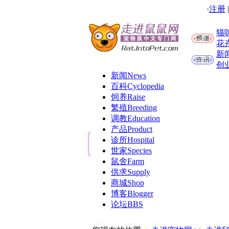
·
注册
猫
花
新
创
新闻
News
百科
Cyclopedia
饲养
Raise
繁殖
Breeding
调教
Education
产品
Product
诊所
Hospital
世家
Species
鼠舍
Farm
供求
Supply
商城
Shop
博客
Blogger
论坛
BBS