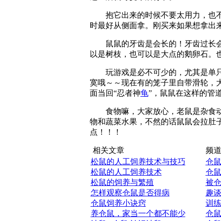
抱它出来的时候不要太用力，也不
时最好从侧面拿。刚买来如果想拿出
鼠鼠的牙齿是会长的！牙齿过长会
以是树枝，也可以是大点的鹅卵石。
玩游戏是必不可少的，尤其是单只
寞哦～～现在有的笼子里自带滑轮，
面当回“忍者神
龟
”，鼠鼠在这样的管
食物嘛，大家放心，老鼠是杂食动
物和蔬菜水果，不然的话鼠鼠会拉肚子
点！！！
相关文章
频道
松鼠的人工饲养技术与技巧
仓
松鼠的人工饲养技术
仓
松鼠的饲养与繁殖
被
怎样观察仓鼠是否得病
趣
仓鼠饲养小诀窍
训
养仓鼠，家当一个都不能少
仓