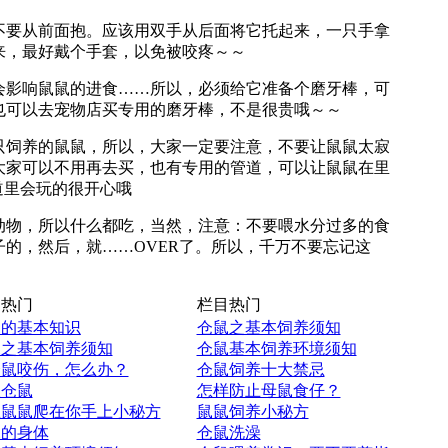
要从前面抱。应该用双手从后面将它托起来，一只手拿
来，最好戴个手套，以免被咬疼～～
影响鼠鼠的进食……所以，必须给它准备个磨牙棒，可
也可以去宠物店买专用的磨牙棒，不是很贵哦～～
饲养的鼠鼠，所以，大家一定要注意，不要让鼠鼠太寂
大家可以不用再去买，也有专用的管道，可以让鼠鼠在里
道里会玩的很开心哦
物，所以什么都吃，当然，注意：不要喂水分过多的食
的，然后，就……OVER了。所以，千万不要忘记这
热门
栏目热门
鼠的基本知识
仓鼠之基本饲养须知
鼠之基本饲养须知
仓鼠基本饲养环境须知
仓鼠咬伤，怎么办？
仓鼠饲养十大禁忌
谈仓鼠
怎样防止母鼠食仔？
练鼠鼠爬在你手上小秘方
鼠鼠饲养小秘方
鼠的身体
仓鼠洗澡