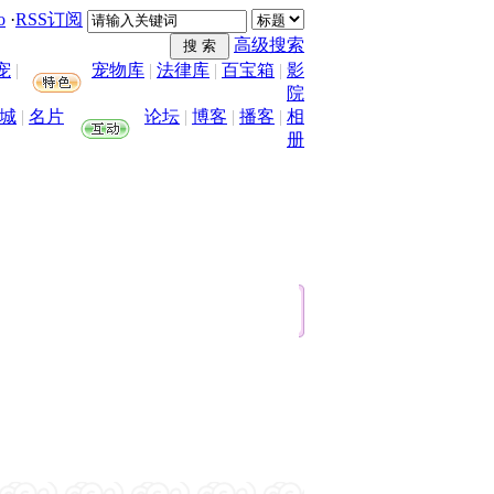
o
·
RSS订阅
高级搜索
宠
|
宠物库
|
法律库
|
百宝箱
|
影
院
城
|
名片
论坛
|
博客
|
播客
|
相
册