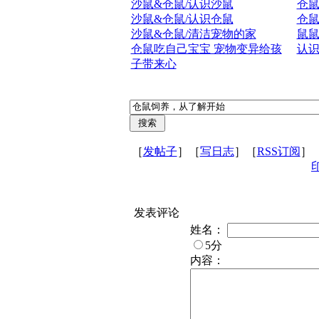
沙鼠&仓鼠/认识沙鼠
仓
沙鼠&仓鼠/认识仓鼠
仓
沙鼠&仓鼠/清洁宠物的家
鼠
仓鼠吃自己宝宝 宠物变异给孩
认
子带来心
［
发帖子
］［
写日志
］［
RSS订阅
］
发表评论
姓名：
5分
内容：