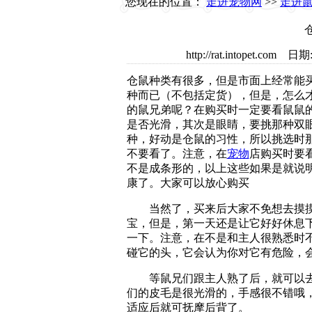
您现在的位置：
走进宠物网
>>
走进
http://rat.intopet.
仓鼠种类有很多，但是市面上经常能买
种而已（不包括定货），但是，怎么
的鼠兄弟呢？在购买时一定要看鼠鼠
是否光滑，其次是眼睛，要挑那种双眼
种，好动是仓鼠的习性，所以挑选时
不要看了。注意，在
宠物
店购买时要
不是成条形的，以上这些如果是就说
康了。大家可以放心购买
当然了，买来后大家不免想去摸摸
宝，但是，第一天还是让它好好休息
一下。注意，在不是和主人很熟悉时
碰它的头，它会认为你对它有危险，
等鼠兄们跟主人熟了后，就可以去
们的皮毛是很光滑的，手感很不错哦
适应后就可抚摩后背了。