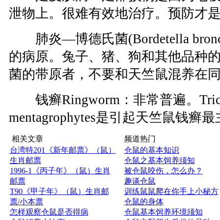
泄物上。很难有效地治疗。预防才
肺炎—博德氏菌(Bordetella bronch
的病原。兔子、猪、狗和其他品种
菌的带原者，不要和天竺鼠混养在
钱癣Ringworm：非常普遍。Tricho
mentagrophytes是引起天竺鼠钱
相关文章
频道热门
台湾特201《新年邮票》（鼠）
仓鼠的基本知识
生肖邮票
仓鼠之基本饲养须知
1996-1《丙子年》（鼠）生肖
被仓鼠咬伤，怎么办？
邮票
趣谈仓鼠
T90《甲子年》（鼠）生肖邮
训练鼠鼠爬在你手上小秘方
票/小本票
仓鼠的身体
怎样观察仓鼠是否得病
仓鼠基本饲养环境须知