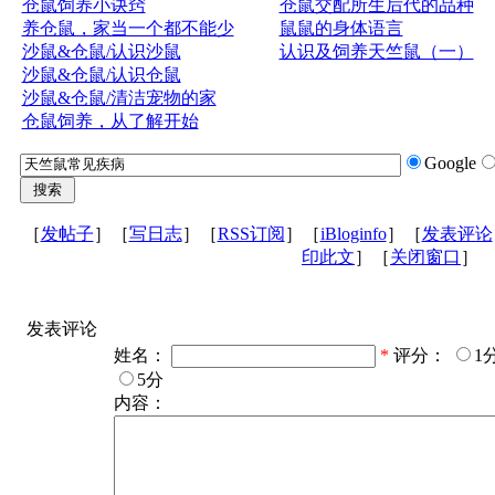
仓鼠饲养小诀窍
仓鼠交配所生后代的品种
养仓鼠，家当一个都不能少
鼠鼠的身体语言
沙鼠&仓鼠/认识沙鼠
认识及饲养天竺鼠（一）
沙鼠&仓鼠/认识仓鼠
沙鼠&仓鼠/清洁宠物的家
仓鼠饲养，从了解开始
Google
［
发帖子
］［
写日志
］［
RSS订阅
］［
iBloginfo
］［
发表评论
印此文
］［
关闭窗口
］
发表评论
姓名：
*
评分：
1
5分
内容：