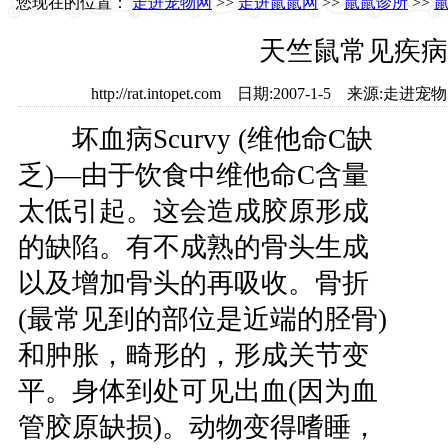
您现在的位置：
走进宠物网
>>
走进鼠鼠网
>>
鼠鼠诊所
>>
天竺鼠常见疾病
http://rat.intopet.com 日期:2007-1-5 来源
坏血病Scurvy (维他命C缺
乏)—由于饮食中维他命C含量
太低引起。这会造成胶原形成
的缺陷。有不成熟的骨头生成
以及增加骨头的再吸收。骨折
(最常见到的部位是近端的胫骨)
和肿胀，畸形的，形成关节变
平。身体到处可见出血(因为血
管胶原缺损)。动物变得嗜睡，