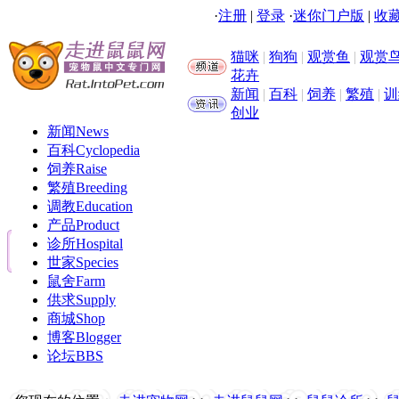
·
注册
|
登录
·
迷你门户版
|
收藏
猫咪
|
狗狗
|
观赏鱼
|
观赏
花卉
新闻
|
百科
|
饲养
|
繁殖
|
训
创业
新闻
News
百科
Cyclopedia
饲养
Raise
繁殖
Breeding
调教
Education
产品
Product
诊所
Hospital
世家
Species
鼠舍
Farm
供求
Supply
商城
Shop
博客
Blogger
论坛
BBS