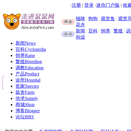
·
注册
|
登录
·
迷你门户版
|
收藏
猫咪
|
狗狗
|
观赏鱼
|
观赏
花卉
新闻
|
百科
|
饲养
|
繁殖
|
训
创业
新闻
News
百科
Cyclopedia
饲养
Raise
繁殖
Breeding
调教
Education
产品
Product
诊所
Hospital
世家
Species
鼠舍
Farm
供求
Supply
商城
Shop
博客
Blogger
论坛
BBS