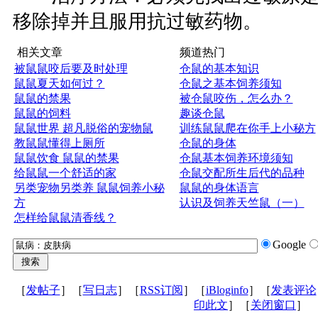
移除掉并且服用抗过敏药物。
相关文章
频道热门
被鼠鼠咬后要及时处理
仓鼠的基本知识
鼠鼠夏天如何过？
仓鼠之基本饲养须知
鼠鼠的禁果
被仓鼠咬伤，怎么办？
鼠鼠的饲料
趣谈仓鼠
鼠鼠世界 超凡脱俗的宠物鼠
训练鼠鼠爬在你手上小秘方
教鼠鼠懂得上厕所
仓鼠的身体
鼠鼠饮食 鼠鼠的禁果
仓鼠基本饲养环境须知
给鼠鼠一个舒适的家
仓鼠交配所生后代的品种
另类宠物另类养 鼠鼠饲养小秘
鼠鼠的身体语言
方
认识及饲养天竺鼠（一）
怎样给鼠鼠清香线？
Google
［
发帖子
］［
写日志
］［
RSS订阅
］［
iBloginfo
］［
发表评论
印此文
］［
关闭窗口
］