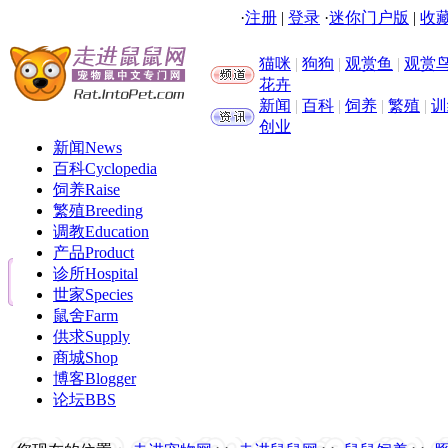
·
注册
|
登录
·
迷你门户版
|
收藏
猫咪
|
狗狗
|
观赏鱼
|
观赏
花卉
新闻
|
百科
|
饲养
|
繁殖
|
训
创业
新闻
News
百科
Cyclopedia
饲养
Raise
繁殖
Breeding
调教
Education
产品
Product
诊所
Hospital
世家
Species
鼠舍
Farm
供求
Supply
商城
Shop
博客
Blogger
论坛
BBS