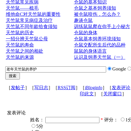
天竺鼠常见疾病
仓鼠的基本知识
天竺鼠——梳毛
仓鼠之基本饲养须知
维他命C对天竺鼠的重要性
被仓鼠咬伤，怎么办？
天竺鼠常见病症及治疗
趣谈仓鼠
天竺鼠不同年龄给食须知
训练鼠鼠爬在你手上小秘方
天竺鼠的历史
仓鼠的身体
一招分辨天竺鼠公母
仓鼠基本饲养环境须知
天竺鼠的寿命
仓鼠交配所生后代的品种
天竺鼠之间的相处
鼠鼠的身体语言
天竺鼠的来源
认识及饲养天竺鼠（一）
Google
［
发帖子
］［
写日志
］［
RSS订阅
］［
iBloginfo
］［
发表评论
印此文
］［
关闭窗口
］
发表评论
姓名：
*
评分：
1
5分